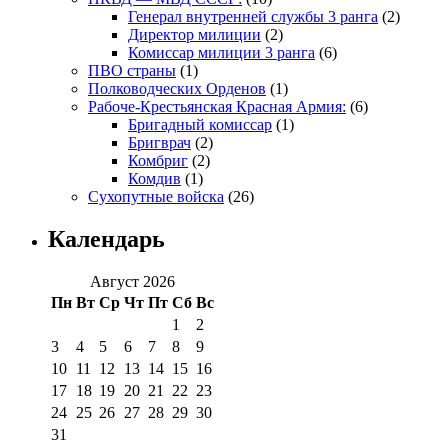
Генерал внутренней службы 3 ранга
(2)
Директор милиции
(2)
Комиссар милиции 3 ранга
(6)
ПВО страны
(1)
Полководческих Орденов
(1)
Рабоче-Крестьянская Красная Армия:
(6)
Бригадный комиссар
(1)
Бригврач
(2)
Комбриг
(2)
Комдив
(1)
Сухопутные войска
(26)
Календарь
Август 2026
Пн
Вт
Ср
Чт
Пт
Сб
Вс
1
2
3
4
5
6
7
8
9
10
11
12
13
14
15
16
17
18
19
20
21
22
23
24
25
26
27
28
29
30
31