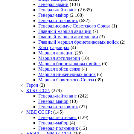
Генерал армии
(101)
Генерал-лейтенант
(2 635)
Генерал-майор
(2 108)
Генерал-полковник
(682)
Генералиссимус Советского Союза
(1)
Главный маршал авиации
(7)
Главный маршал артиллерии
(3)
Главный маршал бронетанковых войск
(2)
Контр-адмирал
(4)
Маршал авиации
(25)
Маршал артиллерии
(10)
Маршал бронетанковых войск
(6)
Маршал войск связи
(4)
Маршал инженерных войск
(6)
Маршал Советского Союза
(39)
Герои
(2)
КГБ СССР:
(279)
Генерал-лейтенант
(242)
Генерал-майор
(10)
Генерал-полковник
(27)
МВД СССР:
(145)
Генерал-лейтенант
(129)
Генерал-майор
(4)
Генерал-полковник
(12)
НКВД — МВД СССР:
(10)