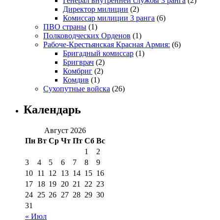
Генерал внутренней службы 3 ранга
(2)
Директор милиции
(2)
Комиссар милиции 3 ранга
(6)
ПВО страны
(1)
Полководческих Орденов
(1)
Рабоче-Крестьянская Красная Армия:
(6)
Бригадный комиссар
(1)
Бригврач
(2)
Комбриг
(2)
Комдив
(1)
Сухопутные войска
(26)
Календарь
Август 2026
Пн
Вт
Ср
Чт
Пт
Сб
Вс
1
2
3
4
5
6
7
8
9
10
11
12
13
14
15
16
17
18
19
20
21
22
23
24
25
26
27
28
29
30
31
« Июл