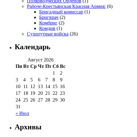
Полководческих Орденов
(1)
Рабоче-Крестьянская Красная Армия:
(6)
Бригадный комиссар
(1)
Бригврач
(2)
Комбриг
(2)
Комдив
(1)
Сухопутные войска
(26)
Календарь
Август 2026
Пн
Вт
Ср
Чт
Пт
Сб
Вс
1
2
3
4
5
6
7
8
9
10
11
12
13
14
15
16
17
18
19
20
21
22
23
24
25
26
27
28
29
30
31
« Июл
Архивы