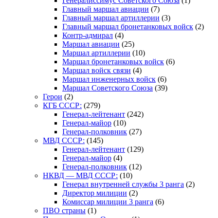
Генералиссимус Советского Союза
(1)
Главный маршал авиации
(7)
Главный маршал артиллерии
(3)
Главный маршал бронетанковых войск
(2)
Контр-адмирал
(4)
Маршал авиации
(25)
Маршал артиллерии
(10)
Маршал бронетанковых войск
(6)
Маршал войск связи
(4)
Маршал инженерных войск
(6)
Маршал Советского Союза
(39)
Герои
(2)
КГБ СССР:
(279)
Генерал-лейтенант
(242)
Генерал-майор
(10)
Генерал-полковник
(27)
МВД СССР:
(145)
Генерал-лейтенант
(129)
Генерал-майор
(4)
Генерал-полковник
(12)
НКВД — МВД СССР:
(10)
Генерал внутренней службы 3 ранга
(2)
Директор милиции
(2)
Комиссар милиции 3 ранга
(6)
ПВО страны
(1)