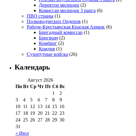
Директор милиции
(2)
Комиссар милиции 3 ранга
(6)
ПВО страны
(1)
Полководческих Орденов
(1)
Рабоче-Крестьянская Красная Армия:
(6)
Бригадный комиссар
(1)
Бригврач
(2)
Комбриг
(2)
Комдив
(1)
Сухопутные войска
(26)
Календарь
Август 2026
Пн
Вт
Ср
Чт
Пт
Сб
Вс
1
2
3
4
5
6
7
8
9
10
11
12
13
14
15
16
17
18
19
20
21
22
23
24
25
26
27
28
29
30
31
« Июл