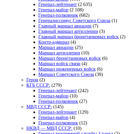
Генерал-лейтенант
(2 635)
Генерал-майор
(2 108)
Генерал-полковник
(682)
Генералиссимус Советского Союза
(1)
Главный маршал авиации
(7)
Главный маршал артиллерии
(3)
Главный маршал бронетанковых войск
(2)
Контр-адмирал
(4)
Маршал авиации
(25)
Маршал артиллерии
(10)
Маршал бронетанковых войск
(6)
Маршал войск связи
(4)
Маршал инженерных войск
(6)
Маршал Советского Союза
(39)
Герои
(2)
КГБ СССР:
(279)
Генерал-лейтенант
(242)
Генерал-майор
(10)
Генерал-полковник
(27)
МВД СССР:
(145)
Генерал-лейтенант
(129)
Генерал-майор
(4)
Генерал-полковник
(12)
НКВД — МВД СССР:
(10)
Генерал внутренней службы 3 ранга
(2)