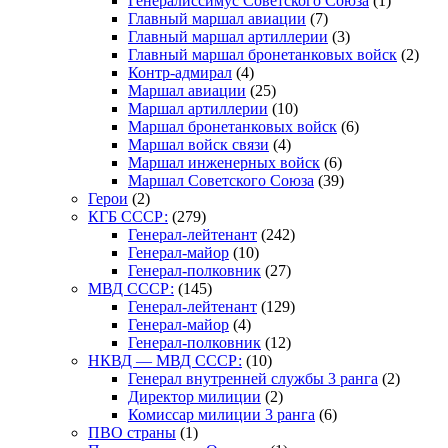
Генералиссимус Советского Союза
(1)
Главный маршал авиации
(7)
Главный маршал артиллерии
(3)
Главный маршал бронетанковых войск
(2)
Контр-адмирал
(4)
Маршал авиации
(25)
Маршал артиллерии
(10)
Маршал бронетанковых войск
(6)
Маршал войск связи
(4)
Маршал инженерных войск
(6)
Маршал Советского Союза
(39)
Герои
(2)
КГБ СССР:
(279)
Генерал-лейтенант
(242)
Генерал-майор
(10)
Генерал-полковник
(27)
МВД СССР:
(145)
Генерал-лейтенант
(129)
Генерал-майор
(4)
Генерал-полковник
(12)
НКВД — МВД СССР:
(10)
Генерал внутренней службы 3 ранга
(2)
Директор милиции
(2)
Комиссар милиции 3 ранга
(6)
ПВО страны
(1)