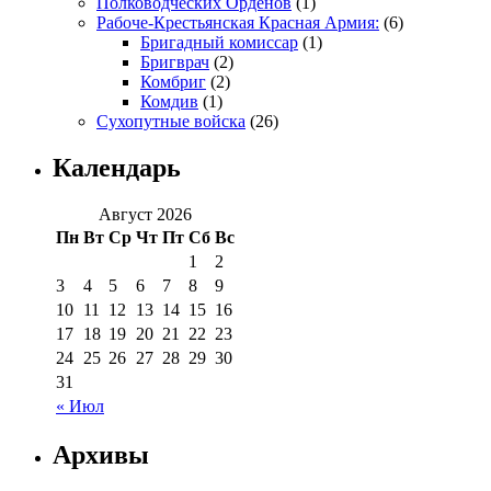
Полководческих Орденов
(1)
Рабоче-Крестьянская Красная Армия:
(6)
Бригадный комиссар
(1)
Бригврач
(2)
Комбриг
(2)
Комдив
(1)
Сухопутные войска
(26)
Календарь
Август 2026
Пн
Вт
Ср
Чт
Пт
Сб
Вс
1
2
3
4
5
6
7
8
9
10
11
12
13
14
15
16
17
18
19
20
21
22
23
24
25
26
27
28
29
30
31
« Июл
Архивы