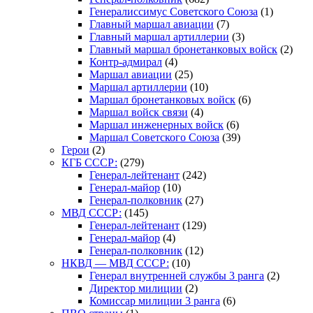
Генералиссимус Советского Союза
(1)
Главный маршал авиации
(7)
Главный маршал артиллерии
(3)
Главный маршал бронетанковых войск
(2)
Контр-адмирал
(4)
Маршал авиации
(25)
Маршал артиллерии
(10)
Маршал бронетанковых войск
(6)
Маршал войск связи
(4)
Маршал инженерных войск
(6)
Маршал Советского Союза
(39)
Герои
(2)
КГБ СССР:
(279)
Генерал-лейтенант
(242)
Генерал-майор
(10)
Генерал-полковник
(27)
МВД СССР:
(145)
Генерал-лейтенант
(129)
Генерал-майор
(4)
Генерал-полковник
(12)
НКВД — МВД СССР:
(10)
Генерал внутренней службы 3 ранга
(2)
Директор милиции
(2)
Комиссар милиции 3 ранга
(6)