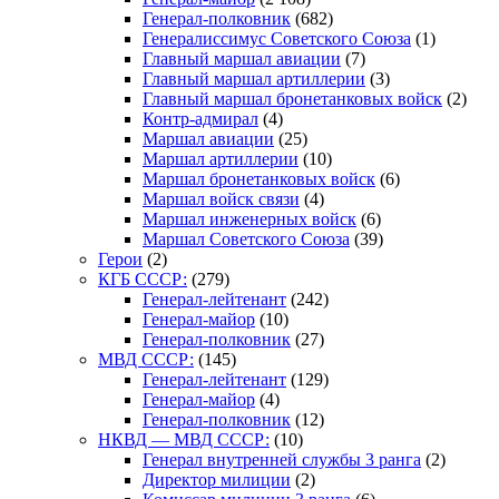
Генерал-полковник
(682)
Генералиссимус Советского Союза
(1)
Главный маршал авиации
(7)
Главный маршал артиллерии
(3)
Главный маршал бронетанковых войск
(2)
Контр-адмирал
(4)
Маршал авиации
(25)
Маршал артиллерии
(10)
Маршал бронетанковых войск
(6)
Маршал войск связи
(4)
Маршал инженерных войск
(6)
Маршал Советского Союза
(39)
Герои
(2)
КГБ СССР:
(279)
Генерал-лейтенант
(242)
Генерал-майор
(10)
Генерал-полковник
(27)
МВД СССР:
(145)
Генерал-лейтенант
(129)
Генерал-майор
(4)
Генерал-полковник
(12)
НКВД — МВД СССР:
(10)
Генерал внутренней службы 3 ранга
(2)
Директор милиции
(2)