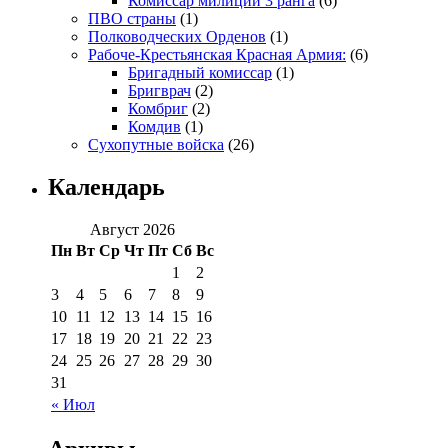
Комиссар милиции 3 ранга
(6)
ПВО страны
(1)
Полководческих Орденов
(1)
Рабоче-Крестьянская Красная Армия:
(6)
Бригадный комиссар
(1)
Бригврач
(2)
Комбриг
(2)
Комдив
(1)
Сухопутные войска
(26)
Календарь
Август 2026
Пн
Вт
Ср
Чт
Пт
Сб
Вс
1
2
3
4
5
6
7
8
9
10
11
12
13
14
15
16
17
18
19
20
21
22
23
24
25
26
27
28
29
30
31
« Июл