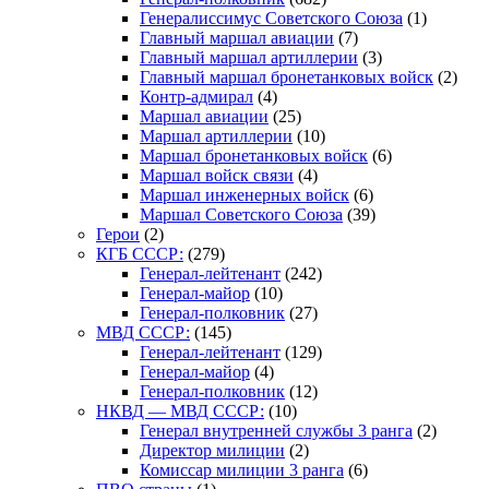
Генералиссимус Советского Союза
(1)
Главный маршал авиации
(7)
Главный маршал артиллерии
(3)
Главный маршал бронетанковых войск
(2)
Контр-адмирал
(4)
Маршал авиации
(25)
Маршал артиллерии
(10)
Маршал бронетанковых войск
(6)
Маршал войск связи
(4)
Маршал инженерных войск
(6)
Маршал Советского Союза
(39)
Герои
(2)
КГБ СССР:
(279)
Генерал-лейтенант
(242)
Генерал-майор
(10)
Генерал-полковник
(27)
МВД СССР:
(145)
Генерал-лейтенант
(129)
Генерал-майор
(4)
Генерал-полковник
(12)
НКВД — МВД СССР:
(10)
Генерал внутренней службы 3 ранга
(2)
Директор милиции
(2)
Комиссар милиции 3 ранга
(6)