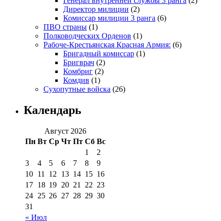
Генерал внутренней службы 3 ранга
(2)
Директор милиции
(2)
Комиссар милиции 3 ранга
(6)
ПВО страны
(1)
Полководческих Орденов
(1)
Рабоче-Крестьянская Красная Армия:
(6)
Бригадный комиссар
(1)
Бригврач
(2)
Комбриг
(2)
Комдив
(1)
Сухопутные войска
(26)
Календарь
Август 2026
Пн
Вт
Ср
Чт
Пт
Сб
Вс
1
2
3
4
5
6
7
8
9
10
11
12
13
14
15
16
17
18
19
20
21
22
23
24
25
26
27
28
29
30
31
« Июл