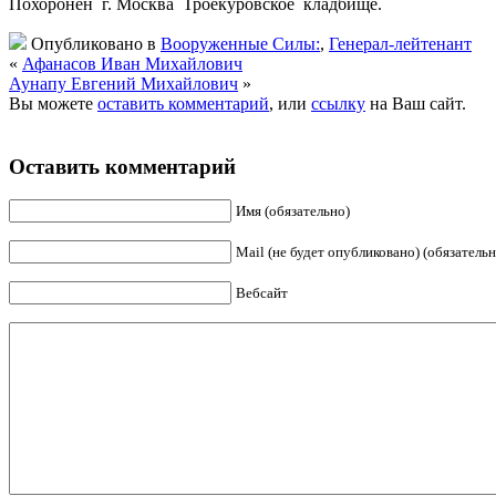
Похоронен г. Москва Троекуровское кладбище.
Опубликовано в
Вооруженные Силы:
,
Генерал-лейтенант
«
Афанасов Иван Михайлович
Аунапу Евгений Михайлович
»
Вы можете
оставить комментарий
, или
ссылку
на Ваш сайт.
Оставить комментарий
Имя (обязательно)
Mail (не будет опубликовано) (обязательн
Вебсайт