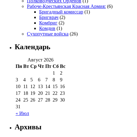
Полководческих Орденов
(1)
Рабоче-Крестьянская Красная Армия:
(6)
Бригадный комиссар
(1)
Бригврач
(2)
Комбриг
(2)
Комдив
(1)
Сухопутные войска
(26)
Календарь
Август 2026
Пн
Вт
Ср
Чт
Пт
Сб
Вс
1
2
3
4
5
6
7
8
9
10
11
12
13
14
15
16
17
18
19
20
21
22
23
24
25
26
27
28
29
30
31
« Июл
Архивы