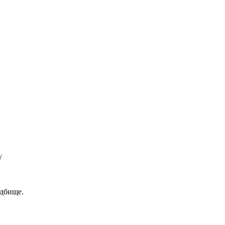
/
дбище.