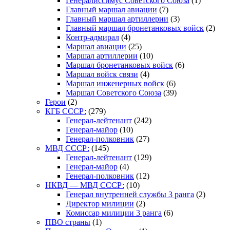
Генералиссимус Советского Союза
(1)
Главный маршал авиации
(7)
Главный маршал артиллерии
(3)
Главный маршал бронетанковых войск
(2)
Контр-адмирал
(4)
Маршал авиации
(25)
Маршал артиллерии
(10)
Маршал бронетанковых войск
(6)
Маршал войск связи
(4)
Маршал инженерных войск
(6)
Маршал Советского Союза
(39)
Герои
(2)
КГБ СССР:
(279)
Генерал-лейтенант
(242)
Генерал-майор
(10)
Генерал-полковник
(27)
МВД СССР:
(145)
Генерал-лейтенант
(129)
Генерал-майор
(4)
Генерал-полковник
(12)
НКВД — МВД СССР:
(10)
Генерал внутренней службы 3 ранга
(2)
Директор милиции
(2)
Комиссар милиции 3 ранга
(6)
ПВО страны
(1)