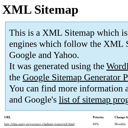
XML Sitemap
This is a XML Sitemap which is
engines which follow the XML S
Google and Yahoo.
It was generated using the
Word
the
Google Sitemap Generator P
You can find more information
and Google's
list of sitemap pr
URL
Priority
Change f
http://elita-army.ru/voronov-vladimir-ivanovich.html
60%
Monthly