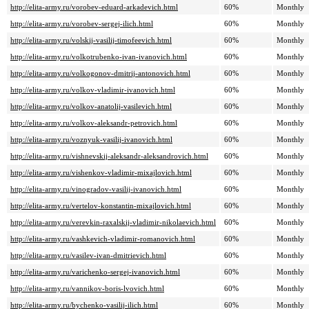
http://elita-army.ru/vorobev-eduard-arkadevich.html
60%
Monthly
http://elita-army.ru/vorobev-sergej-ilich.html
60%
Monthly
http://elita-army.ru/volskij-vasilij-timofeevich.html
60%
Monthly
http://elita-army.ru/volkotrubenko-ivan-ivanovich.html
60%
Monthly
http://elita-army.ru/volkogonov-dmitrij-antonovich.html
60%
Monthly
http://elita-army.ru/volkov-vladimir-ivanovich.html
60%
Monthly
http://elita-army.ru/volkov-anatolij-vasilevich.html
60%
Monthly
http://elita-army.ru/volkov-aleksandr-petrovich.html
60%
Monthly
http://elita-army.ru/voznyuk-vasilij-ivanovich.html
60%
Monthly
http://elita-army.ru/vishnevskij-aleksandr-aleksandrovich.html
60%
Monthly
http://elita-army.ru/vishenkov-vladimir-mixajlovich.html
60%
Monthly
http://elita-army.ru/vinogradov-vasilij-ivanovich.html
60%
Monthly
http://elita-army.ru/vertelov-konstantin-mixajlovich.html
60%
Monthly
http://elita-army.ru/verevkin-raxalskij-vladimir-nikolaevich.html
60%
Monthly
http://elita-army.ru/vashkevich-vladimir-romanovich.html
60%
Monthly
http://elita-army.ru/vasilev-ivan-dmitrievich.html
60%
Monthly
http://elita-army.ru/varichenko-sergej-ivanovich.html
60%
Monthly
http://elita-army.ru/vannikov-boris-lvovich.html
60%
Monthly
http://elita-army.ru/bychenko-vasilij-ilich.html
60%
Monthly