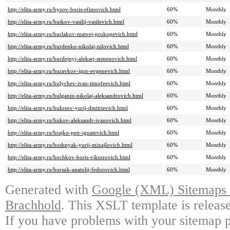
http://elita-army.ru/byzov-boris-efimovich.html
60%
Monthly
http://elita-army.ru/butkov-vasilij-vasilevich.html
60%
Monthly
http://elita-army.ru/burlakov-matvej-prokopevich.html
60%
Monthly
http://elita-army.ru/burdenko-nikolaj-nilovich.html
60%
Monthly
http://elita-army.ru/burdejnyj-aleksej-semenovich.html
60%
Monthly
http://elita-army.ru/buravkov-igor-evgenevich.html
60%
Monthly
http://elita-army.ru/bulychev-ivan-timofeevich.html
60%
Monthly
http://elita-army.ru/bulganin-nikolaj-aleksandrovich.html
60%
Monthly
http://elita-army.ru/bukreev-yurij-dmitrievich.html
60%
Monthly
http://elita-army.ru/bukov-aleksandr-ivanovich.html
60%
Monthly
http://elita-army.ru/brajko-petr-ignatevich.html
60%
Monthly
http://elita-army.ru/boshnyak-yurij-mixajlovich.html
60%
Monthly
http://elita-army.ru/bochkov-boris-viktorovich.html
60%
Monthly
http://elita-army.ru/borsuk-anatolij-fedorovich.html
60%
Monthly
Generated with
Google (XML) Sitemaps G
Brachhold
. This XSLT template is releas
If you have problems with your sitemap p