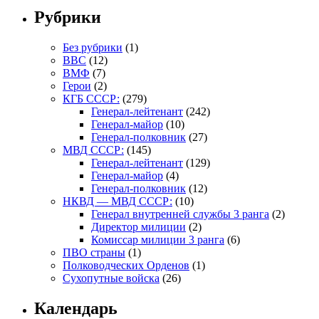
Рубрики
Без рубрики
(1)
ВВС
(12)
ВМФ
(7)
Герои
(2)
КГБ СССР:
(279)
Генерал-лейтенант
(242)
Генерал-майор
(10)
Генерал-полковник
(27)
МВД СССР:
(145)
Генерал-лейтенант
(129)
Генерал-майор
(4)
Генерал-полковник
(12)
НКВД — МВД СССР:
(10)
Генерал внутренней службы 3 ранга
(2)
Директор милиции
(2)
Комиссар милиции 3 ранга
(6)
ПВО страны
(1)
Полководческих Орденов
(1)
Сухопутные войска
(26)
Календарь