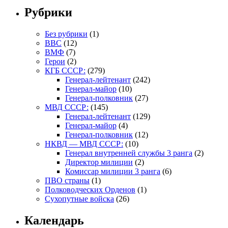
Рубрики
Без рубрики
(1)
ВВС
(12)
ВМФ
(7)
Герои
(2)
КГБ СССР:
(279)
Генерал-лейтенант
(242)
Генерал-майор
(10)
Генерал-полковник
(27)
МВД СССР:
(145)
Генерал-лейтенант
(129)
Генерал-майор
(4)
Генерал-полковник
(12)
НКВД — МВД СССР:
(10)
Генерал внутренней службы 3 ранга
(2)
Директор милиции
(2)
Комиссар милиции 3 ранга
(6)
ПВО страны
(1)
Полководческих Орденов
(1)
Сухопутные войска
(26)
Календарь