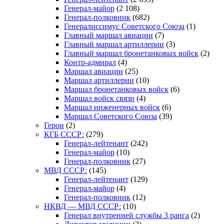
Генерал-майор
(2 108)
Генерал-полковник
(682)
Генералиссимус Советского Союза
(1)
Главный маршал авиации
(7)
Главный маршал артиллерии
(3)
Главный маршал бронетанковых войск
(2)
Контр-адмирал
(4)
Маршал авиации
(25)
Маршал артиллерии
(10)
Маршал бронетанковых войск
(6)
Маршал войск связи
(4)
Маршал инженерных войск
(6)
Маршал Советского Союза
(39)
Герои
(2)
КГБ СССР:
(279)
Генерал-лейтенант
(242)
Генерал-майор
(10)
Генерал-полковник
(27)
МВД СССР:
(145)
Генерал-лейтенант
(129)
Генерал-майор
(4)
Генерал-полковник
(12)
НКВД — МВД СССР:
(10)
Генерал внутренней службы 3 ранга
(2)