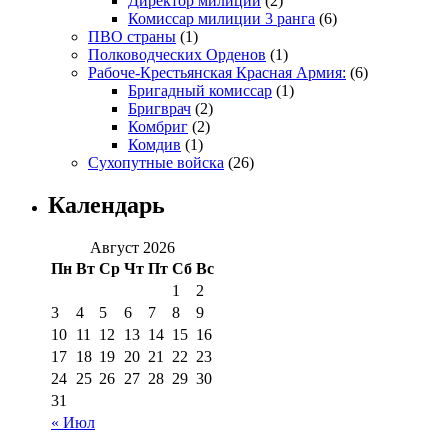
Директор милиции
(2)
Комиссар милиции 3 ранга
(6)
ПВО страны
(1)
Полководческих Орденов
(1)
Рабоче-Крестьянская Красная Армия:
(6)
Бригадный комиссар
(1)
Бригврач
(2)
Комбриг
(2)
Комдив
(1)
Сухопутные войска
(26)
Календарь
Август 2026
Пн
Вт
Ср
Чт
Пт
Сб
Вс
1
2
3
4
5
6
7
8
9
10
11
12
13
14
15
16
17
18
19
20
21
22
23
24
25
26
27
28
29
30
31
« Июл