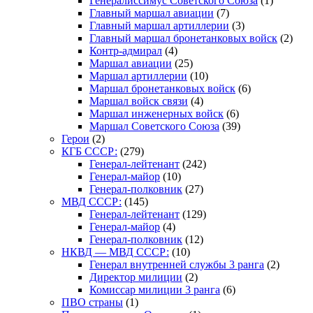
Генералиссимус Советского Союза
(1)
Главный маршал авиации
(7)
Главный маршал артиллерии
(3)
Главный маршал бронетанковых войск
(2)
Контр-адмирал
(4)
Маршал авиации
(25)
Маршал артиллерии
(10)
Маршал бронетанковых войск
(6)
Маршал войск связи
(4)
Маршал инженерных войск
(6)
Маршал Советского Союза
(39)
Герои
(2)
КГБ СССР:
(279)
Генерал-лейтенант
(242)
Генерал-майор
(10)
Генерал-полковник
(27)
МВД СССР:
(145)
Генерал-лейтенант
(129)
Генерал-майор
(4)
Генерал-полковник
(12)
НКВД — МВД СССР:
(10)
Генерал внутренней службы 3 ранга
(2)
Директор милиции
(2)
Комиссар милиции 3 ранга
(6)
ПВО страны
(1)