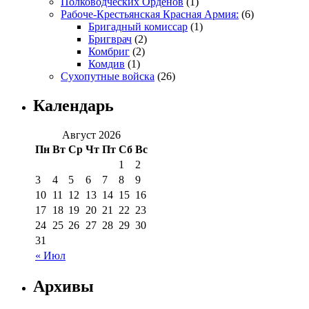
Полководческих Орденов
(1)
Рабоче-Крестьянская Красная Армия:
(6)
Бригадный комиссар
(1)
Бригврач
(2)
Комбриг
(2)
Комдив
(1)
Сухопутные войска
(26)
Календарь
Август 2026
Пн
Вт
Ср
Чт
Пт
Сб
Вс
1
2
3
4
5
6
7
8
9
10
11
12
13
14
15
16
17
18
19
20
21
22
23
24
25
26
27
28
29
30
31
« Июл
Архивы