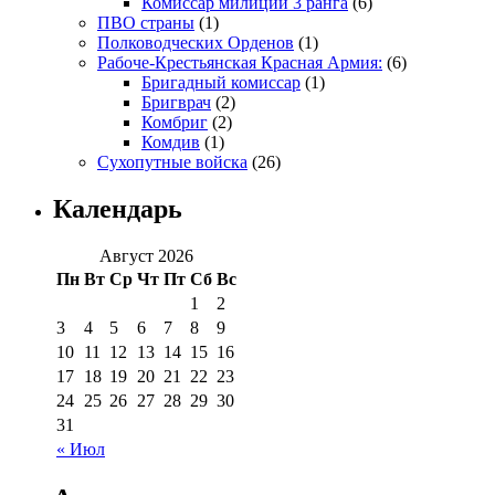
Комиссар милиции 3 ранга
(6)
ПВО страны
(1)
Полководческих Орденов
(1)
Рабоче-Крестьянская Красная Армия:
(6)
Бригадный комиссар
(1)
Бригврач
(2)
Комбриг
(2)
Комдив
(1)
Сухопутные войска
(26)
Календарь
Август 2026
Пн
Вт
Ср
Чт
Пт
Сб
Вс
1
2
3
4
5
6
7
8
9
10
11
12
13
14
15
16
17
18
19
20
21
22
23
24
25
26
27
28
29
30
31
« Июл