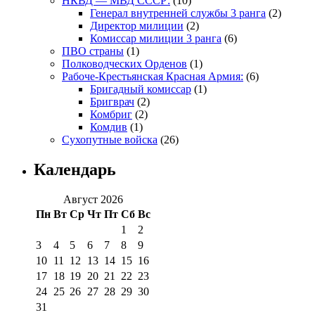
НКВД — МВД СССР:
(10)
Генерал внутренней службы 3 ранга
(2)
Директор милиции
(2)
Комиссар милиции 3 ранга
(6)
ПВО страны
(1)
Полководческих Орденов
(1)
Рабоче-Крестьянская Красная Армия:
(6)
Бригадный комиссар
(1)
Бригврач
(2)
Комбриг
(2)
Комдив
(1)
Сухопутные войска
(26)
Календарь
Август 2026
Пн
Вт
Ср
Чт
Пт
Сб
Вс
1
2
3
4
5
6
7
8
9
10
11
12
13
14
15
16
17
18
19
20
21
22
23
24
25
26
27
28
29
30
31