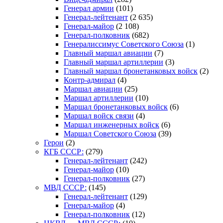
Генерал армии
(101)
Генерал-лейтенант
(2 635)
Генерал-майор
(2 108)
Генерал-полковник
(682)
Генералиссимус Советского Союза
(1)
Главный маршал авиации
(7)
Главный маршал артиллерии
(3)
Главный маршал бронетанковых войск
(2)
Контр-адмирал
(4)
Маршал авиации
(25)
Маршал артиллерии
(10)
Маршал бронетанковых войск
(6)
Маршал войск связи
(4)
Маршал инженерных войск
(6)
Маршал Советского Союза
(39)
Герои
(2)
КГБ СССР:
(279)
Генерал-лейтенант
(242)
Генерал-майор
(10)
Генерал-полковник
(27)
МВД СССР:
(145)
Генерал-лейтенант
(129)
Генерал-майор
(4)
Генерал-полковник
(12)