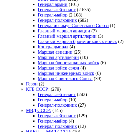
Генерал армии
(101)
Генерал-лейтенант
(2 635)
Генерал-майор
(2 108)
Генерал-полковник
(682)
Генералиссимус Советского Союза
(1)
Главный маршал авиации
(7)
Главный маршал артиллерии
(3)
Главный маршал бронетанковых войск
(2)
Контр-адмирал
(4)
Маршал авиации
(25)
Маршал артиллерии
(10)
Маршал бронетанковых войск
(6)
Маршал войск связи
(4)
Маршал инженерных войск
(6)
Маршал Советского Союза
(39)
Герои
(2)
КГБ СССР:
(279)
Генерал-лейтенант
(242)
Генерал-майор
(10)
Генерал-полковник
(27)
МВД СССР:
(145)
Генерал-лейтенант
(129)
Генерал-майор
(4)
Генерал-полковник
(12)
НКВД — МВД СССР:
(10)