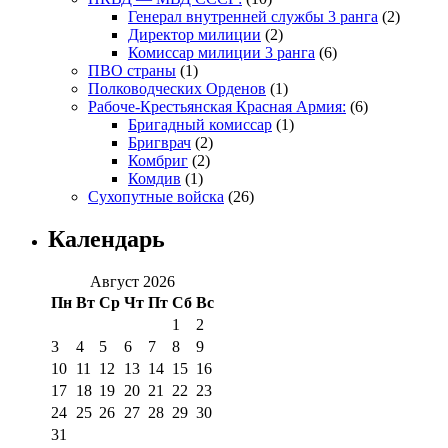
Генерал внутренней службы 3 ранга
(2)
Директор милиции
(2)
Комиссар милиции 3 ранга
(6)
ПВО страны
(1)
Полководческих Орденов
(1)
Рабоче-Крестьянская Красная Армия:
(6)
Бригадный комиссар
(1)
Бригврач
(2)
Комбриг
(2)
Комдив
(1)
Сухопутные войска
(26)
Календарь
Август 2026
Пн
Вт
Ср
Чт
Пт
Сб
Вс
1
2
3
4
5
6
7
8
9
10
11
12
13
14
15
16
17
18
19
20
21
22
23
24
25
26
27
28
29
30
31