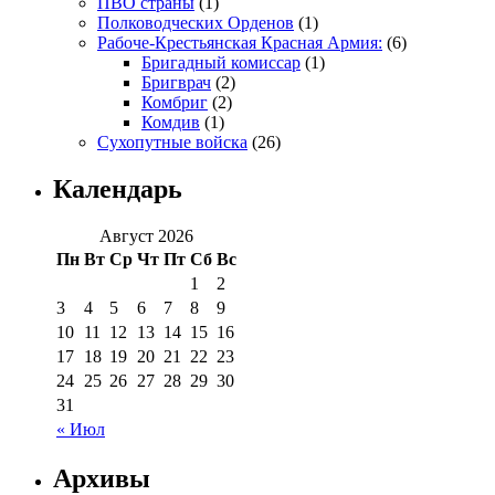
ПВО страны
(1)
Полководческих Орденов
(1)
Рабоче-Крестьянская Красная Армия:
(6)
Бригадный комиссар
(1)
Бригврач
(2)
Комбриг
(2)
Комдив
(1)
Сухопутные войска
(26)
Календарь
Август 2026
Пн
Вт
Ср
Чт
Пт
Сб
Вс
1
2
3
4
5
6
7
8
9
10
11
12
13
14
15
16
17
18
19
20
21
22
23
24
25
26
27
28
29
30
31
« Июл
Архивы