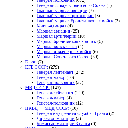
Генерал-полковник
(682)
Генералиссимус Советского Союза
(1)
Главный маршал авиации
(7)
Главный маршал артиллерии
(3)
Главный маршал бронетанковых войск
(2)
Контр-адмирал
(4)
Маршал авиации
(25)
Маршал артиллерии
(10)
Маршал бронетанковых войск
(6)
Маршал войск связи
(4)
Маршал инженерных войск
(6)
Маршал Советского Союза
(39)
Герои
(2)
КГБ СССР:
(279)
Генерал-лейтенант
(242)
Генерал-майор
(10)
Генерал-полковник
(27)
МВД СССР:
(145)
Генерал-лейтенант
(129)
Генерал-майор
(4)
Генерал-полковник
(12)
НКВД — МВД СССР:
(10)
Генерал внутренней службы 3 ранга
(2)
Директор милиции
(2)
Комиссар милиции 3 ранга
(6)