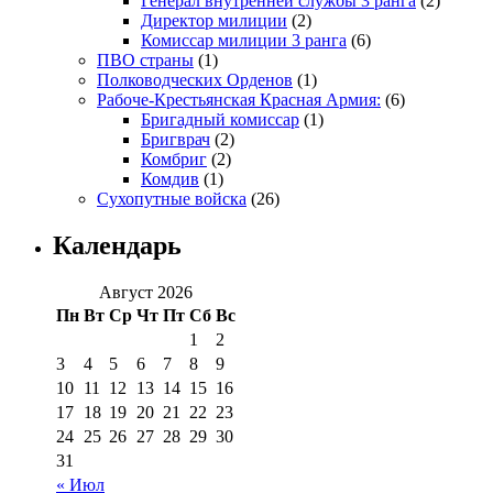
Генерал внутренней службы 3 ранга
(2)
Директор милиции
(2)
Комиссар милиции 3 ранга
(6)
ПВО страны
(1)
Полководческих Орденов
(1)
Рабоче-Крестьянская Красная Армия:
(6)
Бригадный комиссар
(1)
Бригврач
(2)
Комбриг
(2)
Комдив
(1)
Сухопутные войска
(26)
Календарь
Август 2026
Пн
Вт
Ср
Чт
Пт
Сб
Вс
1
2
3
4
5
6
7
8
9
10
11
12
13
14
15
16
17
18
19
20
21
22
23
24
25
26
27
28
29
30
31
« Июл