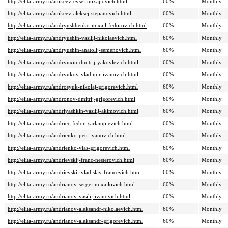
http://elita-army.ru/anikeev-evsej-mixajlovich.html
60%
Monthly
http://elita-army.ru/anikeev-aleksej-stepanovich.html
60%
Monthly
http://elita-army.ru/andryushhenko-mixail-fedorovich.html
60%
Monthly
http://elita-army.ru/andryushin-vasilij-nikolaevich.html
60%
Monthly
http://elita-army.ru/andryushin-anatolij-semenovich.html
60%
Monthly
http://elita-army.ru/andryuxin-dmitrij-yakovlevich.html
60%
Monthly
http://elita-army.ru/andryukov-vladimir-ivanovich.html
60%
Monthly
http://elita-army.ru/androsyuk-nikolaj-grigorevich.html
60%
Monthly
http://elita-army.ru/andronov-dmitrij-grigorevich.html
60%
Monthly
http://elita-army.ru/andriyashkin-vasilij-akimovich.html
60%
Monthly
http://elita-army.ru/andriec-fedor-xarlampievich.html
60%
Monthly
http://elita-army.ru/andrienko-petr-ivanovich.html
60%
Monthly
http://elita-army.ru/andrienko-vlas-grigorevich.html
60%
Monthly
http://elita-army.ru/andrievskij-franc-nesterovich.html
60%
Monthly
http://elita-army.ru/andrievskij-vladislav-francevich.html
60%
Monthly
http://elita-army.ru/andrianov-sergej-mixajlovich.html
60%
Monthly
http://elita-army.ru/andrianov-vasilij-ivanovich.html
60%
Monthly
http://elita-army.ru/andrianov-aleksandr-nikolaevich.html
60%
Monthly
http://elita-army.ru/andrianov-aleksandr-grigorevich.html
60%
Monthly