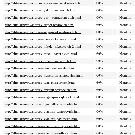
http://elita-army.ru/andrianov-aleksandr-alekseevich.html
60%
Monthly
http://elita-army.ru/andreev-yakov-andreevich.html
60%
Monthly
http://elita-army.ru/andreev-yurij-konstantinovich.html
60%
Monthly
http://elita-army.ru/andreev-sergej-pavlovich.html
60%
Monthly
http://elita-army.ru/andreev-sergej-aleksandrovich.html
60%
Monthly
http://elita-army.ru/andreev-pavel-nikolaevich.html
60%
Monthly
http://elita-army.ru/andreev-nikolaj-nikolaevich-2.html
60%
Monthly
http://elita-army.ru/andreev-mixail-gavrilovich.html
60%
Monthly
http://elita-army.ru/andreev-mixail-andreevich.html
60%
Monthly
http://elita-army.ru/andreev-leonid-sergeevich.html
60%
Monthly
http://elita-army.ru/andreev-konstantin-anatolevich.html
60%
Monthly
http://elita-army.ru/andreev-ivan-mixajlovich.html
60%
Monthly
http://elita-army.ru/andreev-evgenij-sergeevich.html
60%
Monthly
http://elita-army.ru/andreev-evgenij-mixajlovich.html
60%
Monthly
http://elita-army.ru/andreev-gennadij-nikolaevich.html
60%
Monthly
http://elita-army.ru/andreev-vladimir-semenovich.html
60%
Monthly
http://elita-army.ru/andreev-vladimir-pavlovich.html
60%
Monthly
http://elita-army.ru/andreev-vladimir-mixajlovich.html
60%
Monthly
http://elita-army.ru/andreev-vladimir-vasilevich.html
60%
Monthly