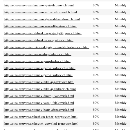
http://elita-army.ru/ankudinov-petr-tixonovich.html
60%
Monthly
http://elita-army.ru/ankudinov-mixail-tixonovich.html
60%
Monthly
http://elita-army.ru/ankudinov-igor-aleksandrovich.html
60%
Monthly
http://elita-army.ru/ankudinov-anatolij-petrovich.html
60%
Monthly
http://elita-army.ru/anishhenkov-grigorij-filippovich.html
60%
Monthly
http://elita-army.ru/anishhenko-ivan-petrovich.html
60%
Monthly
http://elita-army.ru/aniximovskij-sigizmund-boleslavovich.html
60%
Monthly
http://elita-army.ru/anisov-andrej-fedorovich.html
60%
Monthly
http://elita-army.ru/anisimov-yurij-frolovich.html
60%
Monthly
http://elita-army.ru/anisimov-petr-nikolaevich-2.html
60%
Monthly
http://elita-army.ru/anisimov-petr-nikolaevich.html
60%
Monthly
http://elita-army.ru/anisimov-nikolaj-pavlovich.html
60%
Monthly
http://elita-army.ru/anisimov-nikolaj-andreevich.html
60%
Monthly
http://elita-army.ru/anisimov-dmitrij-ivanovich.html
60%
Monthly
http://elita-army.ru/anisimov-vasilij-falaleevich.html
60%
Monthly
http://elita-army.ru/anisimov-boris-afanasevich.html
60%
Monthly
http://elita-army.ru/anikushkin-fedor-georgievich.html
60%
Monthly
http://elita-army.ru/anikovich-vsevolod-ivanovich.html
60%
Monthly