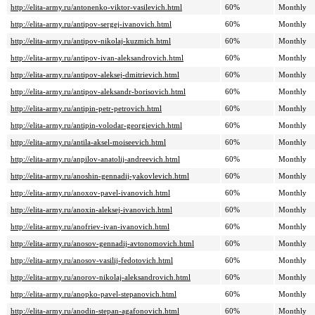
http://elita-army.ru/antonenko-viktor-vasilevich.html
60%
Monthly
http://elita-army.ru/antipov-sergej-ivanovich.html
60%
Monthly
http://elita-army.ru/antipov-nikolaj-kuzmich.html
60%
Monthly
http://elita-army.ru/antipov-ivan-aleksandrovich.html
60%
Monthly
http://elita-army.ru/antipov-aleksej-dmitrievich.html
60%
Monthly
http://elita-army.ru/antipov-aleksandr-borisovich.html
60%
Monthly
http://elita-army.ru/antipin-petr-petrovich.html
60%
Monthly
http://elita-army.ru/antipin-volodar-georgievich.html
60%
Monthly
http://elita-army.ru/antila-aksel-moiseevich.html
60%
Monthly
http://elita-army.ru/anpilov-anatolij-andreevich.html
60%
Monthly
http://elita-army.ru/anoshin-gennadij-yakovlevich.html
60%
Monthly
http://elita-army.ru/anoxov-pavel-ivanovich.html
60%
Monthly
http://elita-army.ru/anoxin-aleksej-ivanovich.html
60%
Monthly
http://elita-army.ru/anofriev-ivan-ivanovich.html
60%
Monthly
http://elita-army.ru/anosov-gennadij-avtonomovich.html
60%
Monthly
http://elita-army.ru/anosov-vasilij-fedotovich.html
60%
Monthly
http://elita-army.ru/anorov-nikolaj-aleksandrovich.html
60%
Monthly
http://elita-army.ru/anopko-pavel-stepanovich.html
60%
Monthly
http://elita-army.ru/anodin-stepan-agafonovich.html
60%
Monthly