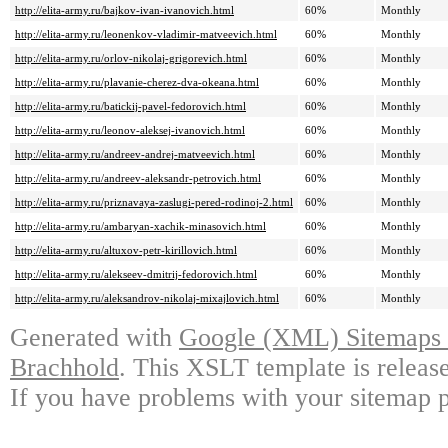
http://elita-army.ru/bajkov-ivan-ivanovich.html
60%
Monthly
http://elita-army.ru/leonenkov-vladimir-matveevich.html
60%
Monthly
http://elita-army.ru/orlov-nikolaj-grigorevich.html
60%
Monthly
http://elita-army.ru/plavanie-cherez-dva-okeana.html
60%
Monthly
http://elita-army.ru/batickij-pavel-fedorovich.html
60%
Monthly
http://elita-army.ru/leonov-aleksej-ivanovich.html
60%
Monthly
http://elita-army.ru/andreev-andrej-matveevich.html
60%
Monthly
http://elita-army.ru/andreev-aleksandr-petrovich.html
60%
Monthly
http://elita-army.ru/priznavaya-zaslugi-pered-rodinoj-2.html
60%
Monthly
http://elita-army.ru/ambaryan-xachik-minasovich.html
60%
Monthly
http://elita-army.ru/altuxov-petr-kirillovich.html
60%
Monthly
http://elita-army.ru/alekseev-dmitrij-fedorovich.html
60%
Monthly
http://elita-army.ru/aleksandrov-nikolaj-mixajlovich.html
60%
Monthly
Generated with
Google (XML) Sitemaps G
Brachhold
. This XSLT template is releas
If you have problems with your sitemap p