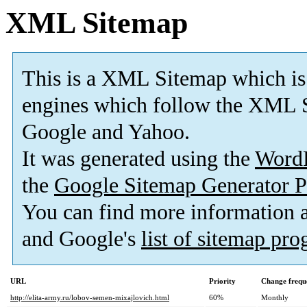
XML Sitemap
This is a XML Sitemap which is
engines which follow the XML S
Google and Yahoo.
It was generated using the
Word
the
Google Sitemap Generator P
You can find more information
and Google's
list of sitemap pr
URL
Priority
Change frequ
http://elita-army.ru/lobov-semen-mixajlovich.html
60%
Monthly