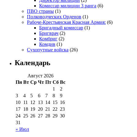
Директор милиции
(2)
Комиссар милиции 3 ранга
(6)
ПВО страны
(1)
Полководческих Орденов
(1)
Рабоче-Крестьянская Красная Армия:
(6)
Бригадный комиссар
(1)
Бригврач
(2)
Комбриг
(2)
Комдив
(1)
Сухопутные войска
(26)
Календарь
Август 2026
Пн
Вт
Ср
Чт
Пт
Сб
Вс
1
2
3
4
5
6
7
8
9
10
11
12
13
14
15
16
17
18
19
20
21
22
23
24
25
26
27
28
29
30
31
« Июл