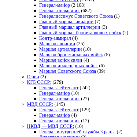
Генерал-майор
(2 108)
Генерал-полковник
(682)
Генералиссимус Советского Союза
(1)
Главный маршал авиации
(7)
Главный маршал артиллерии
(3)
Главный маршал бронетанковых войск
(2)
Контр-адмирал
(4)
Маршал авиации
(25)
Маршал артиллерии
(10)
Маршал бронетанковых войск
(6)
Маршал войск связи
(4)
Маршал инженерных войск
(6)
Маршал Советского Союза
(39)
Герои
(2)
КГБ СССР:
(279)
Генерал-лейтенант
(242)
Генерал-майор
(10)
Генерал-полковник
(27)
МВД СССР:
(145)
Генерал-лейтенант
(129)
Генерал-майор
(4)
Генерал-полковник
(12)
НКВД — МВД СССР:
(10)
Генерал внутренней службы 3 ранга
(2)