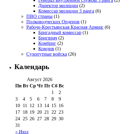
Генерал внутренней службы 3 ранга
(2)
Директор милиции
(2)
Комиссар милиции 3 ранга
(6)
ПВО страны
(1)
Полководческих Орденов
(1)
Рабоче-Крестьянская Красная Армия:
(6)
Бригадный комиссар
(1)
Бригврач
(2)
Комбриг
(2)
Комдив
(1)
Сухопутные войска
(26)
Календарь
Август 2026
Пн
Вт
Ср
Чт
Пт
Сб
Вс
1
2
3
4
5
6
7
8
9
10
11
12
13
14
15
16
17
18
19
20
21
22
23
24
25
26
27
28
29
30
31
« Июл