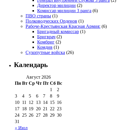
Генерал внутренней службы 3 ранга
(2)
Директор милиции
(2)
Комиссар милиции 3 ранга
(6)
ПВО страны
(1)
Полководческих Орденов
(1)
Рабоче-Крестьянская Красная Армия:
(6)
Бригадный комиссар
(1)
Бригврач
(2)
Комбриг
(2)
Комдив
(1)
Сухопутные войска
(26)
Календарь
Август 2026
Пн
Вт
Ср
Чт
Пт
Сб
Вс
1
2
3
4
5
6
7
8
9
10
11
12
13
14
15
16
17
18
19
20
21
22
23
24
25
26
27
28
29
30
31
« Июл