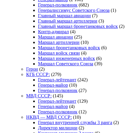
Генерал-полковник
(682)
Генералиссимус Советского Союза
(1)
Главный маршал авиации
(7)
Главный маршал артиллерии
(3)
Главный маршал бронетанковых войск
(2)
Контр-адмирал
(4)
Маршал авиации
(25)
Маршал артиллерии
(10)
Маршал бронетанковых войск
(6)
Маршал войск связи
(4)
Маршал инженерных войск
(6)
Маршал Советского Союза
(39)
Герои
(2)
КГБ СССР:
(279)
Генерал-лейтенант
(242)
Генерал-майор
(10)
Генерал-полковник
(27)
МВД СССР:
(145)
Генерал-лейтенант
(129)
Генерал-майор
(4)
Генерал-полковник
(12)
НКВД — МВД СССР:
(10)
Генерал внутренней службы 3 ранга
(2)
Директор милиции
(2)