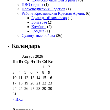
Комиссар милиции 3 ранга
(6)
ПВО страны
(1)
Полководческих Орденов
(1)
Рабоче-Крестьянская Красная Армия:
(6)
Бригадный комиссар
(1)
Бригврач
(2)
Комбриг
(2)
Комдив
(1)
Сухопутные войска
(26)
Календарь
Август 2026
Пн
Вт
Ср
Чт
Пт
Сб
Вс
1
2
3
4
5
6
7
8
9
10
11
12
13
14
15
16
17
18
19
20
21
22
23
24
25
26
27
28
29
30
31
« Июл