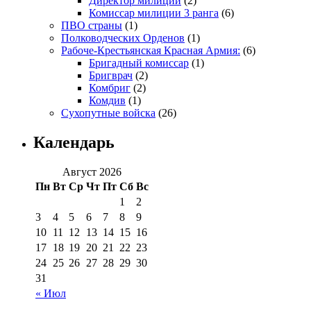
Директор милиции
(2)
Комиссар милиции 3 ранга
(6)
ПВО страны
(1)
Полководческих Орденов
(1)
Рабоче-Крестьянская Красная Армия:
(6)
Бригадный комиссар
(1)
Бригврач
(2)
Комбриг
(2)
Комдив
(1)
Сухопутные войска
(26)
Календарь
Август 2026
Пн
Вт
Ср
Чт
Пт
Сб
Вс
1
2
3
4
5
6
7
8
9
10
11
12
13
14
15
16
17
18
19
20
21
22
23
24
25
26
27
28
29
30
31
« Июл