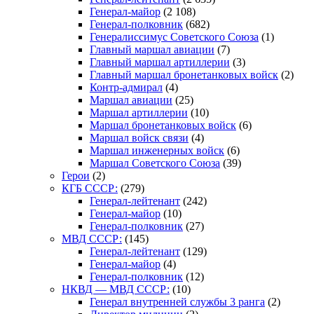
Генерал-майор
(2 108)
Генерал-полковник
(682)
Генералиссимус Советского Союза
(1)
Главный маршал авиации
(7)
Главный маршал артиллерии
(3)
Главный маршал бронетанковых войск
(2)
Контр-адмирал
(4)
Маршал авиации
(25)
Маршал артиллерии
(10)
Маршал бронетанковых войск
(6)
Маршал войск связи
(4)
Маршал инженерных войск
(6)
Маршал Советского Союза
(39)
Герои
(2)
КГБ СССР:
(279)
Генерал-лейтенант
(242)
Генерал-майор
(10)
Генерал-полковник
(27)
МВД СССР:
(145)
Генерал-лейтенант
(129)
Генерал-майор
(4)
Генерал-полковник
(12)
НКВД — МВД СССР:
(10)
Генерал внутренней службы 3 ранга
(2)