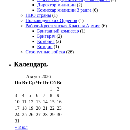
Директор милиции
(2)
Комиссар милиции 3 ранга
(6)
ПВО страны
(1)
Полководческих Орденов
(1)
Рабоче-Крестьянская Красная Армия:
(6)
Бригадный комиссар
(1)
Бригврач
(2)
Комбриг
(2)
Комдив
(1)
Сухопутные войска
(26)
Календарь
Август 2026
Пн
Вт
Ср
Чт
Пт
Сб
Вс
1
2
3
4
5
6
7
8
9
10
11
12
13
14
15
16
17
18
19
20
21
22
23
24
25
26
27
28
29
30
31
« Июл