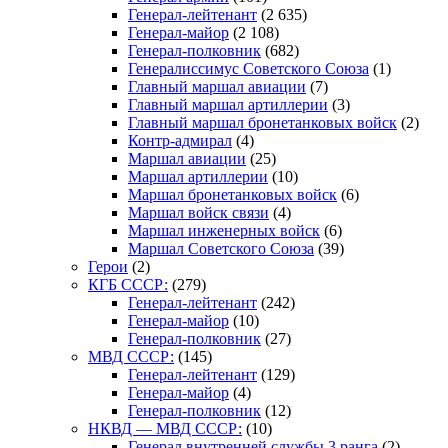
Генерал-лейтенант
(2 635)
Генерал-майор
(2 108)
Генерал-полковник
(682)
Генералиссимус Советского Союза
(1)
Главный маршал авиации
(7)
Главный маршал артиллерии
(3)
Главный маршал бронетанковых войск
(2)
Контр-адмирал
(4)
Маршал авиации
(25)
Маршал артиллерии
(10)
Маршал бронетанковых войск
(6)
Маршал войск связи
(4)
Маршал инженерных войск
(6)
Маршал Советского Союза
(39)
Герои
(2)
КГБ СССР:
(279)
Генерал-лейтенант
(242)
Генерал-майор
(10)
Генерал-полковник
(27)
МВД СССР:
(145)
Генерал-лейтенант
(129)
Генерал-майор
(4)
Генерал-полковник
(12)
НКВД — МВД СССР:
(10)
Генерал внутренней службы 3 ранга
(2)