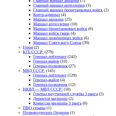
Главный маршал авиации
(7)
Главный маршал артиллерии
(3)
Главный маршал бронетанковых войск
(2)
Контр-адмирал
(4)
Маршал авиации
(25)
Маршал артиллерии
(10)
Маршал бронетанковых войск
(6)
Маршал войск связи
(4)
Маршал инженерных войск
(6)
Маршал Советского Союза
(39)
Герои
(2)
КГБ СССР:
(279)
Генерал-лейтенант
(242)
Генерал-майор
(10)
Генерал-полковник
(27)
МВД СССР:
(145)
Генерал-лейтенант
(129)
Генерал-майор
(4)
Генерал-полковник
(12)
НКВД — МВД СССР:
(10)
Генерал внутренней службы 3 ранга
(2)
Директор милиции
(2)
Комиссар милиции 3 ранга
(6)
ПВО страны
(1)
Полководческих Орденов
(1)