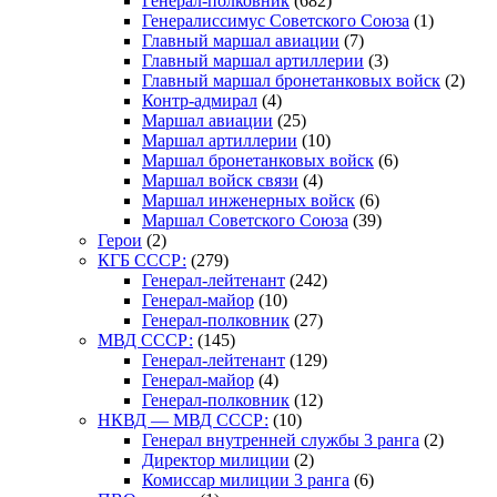
Генерал-полковник
(682)
Генералиссимус Советского Союза
(1)
Главный маршал авиации
(7)
Главный маршал артиллерии
(3)
Главный маршал бронетанковых войск
(2)
Контр-адмирал
(4)
Маршал авиации
(25)
Маршал артиллерии
(10)
Маршал бронетанковых войск
(6)
Маршал войск связи
(4)
Маршал инженерных войск
(6)
Маршал Советского Союза
(39)
Герои
(2)
КГБ СССР:
(279)
Генерал-лейтенант
(242)
Генерал-майор
(10)
Генерал-полковник
(27)
МВД СССР:
(145)
Генерал-лейтенант
(129)
Генерал-майор
(4)
Генерал-полковник
(12)
НКВД — МВД СССР:
(10)
Генерал внутренней службы 3 ранга
(2)
Директор милиции
(2)
Комиссар милиции 3 ранга
(6)