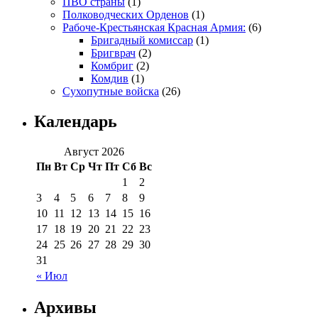
ПВО страны
(1)
Полководческих Орденов
(1)
Рабоче-Крестьянская Красная Армия:
(6)
Бригадный комиссар
(1)
Бригврач
(2)
Комбриг
(2)
Комдив
(1)
Сухопутные войска
(26)
Календарь
Август 2026
Пн
Вт
Ср
Чт
Пт
Сб
Вс
1
2
3
4
5
6
7
8
9
10
11
12
13
14
15
16
17
18
19
20
21
22
23
24
25
26
27
28
29
30
31
« Июл
Архивы