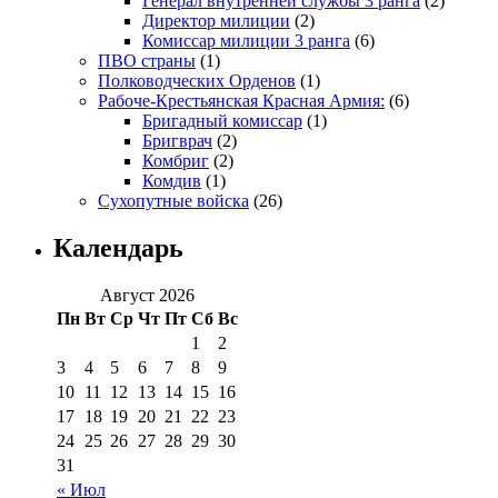
Генерал внутренней службы 3 ранга
(2)
Директор милиции
(2)
Комиссар милиции 3 ранга
(6)
ПВО страны
(1)
Полководческих Орденов
(1)
Рабоче-Крестьянская Красная Армия:
(6)
Бригадный комиссар
(1)
Бригврач
(2)
Комбриг
(2)
Комдив
(1)
Сухопутные войска
(26)
Календарь
Август 2026
Пн
Вт
Ср
Чт
Пт
Сб
Вс
1
2
3
4
5
6
7
8
9
10
11
12
13
14
15
16
17
18
19
20
21
22
23
24
25
26
27
28
29
30
31
« Июл