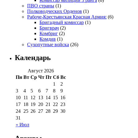
Комиссар милиции 3 ранга
(6)
ПВО страны
(1)
Полководческих Орденов
(1)
Рабоче-Крестьянская Красная Армия:
(6)
Бригадный комиссар
(1)
Бригврач
(2)
Комбриг
(2)
Комдив
(1)
Сухопутные войска
(26)
Календарь
Август 2026
Пн
Вт
Ср
Чт
Пт
Сб
Вс
1
2
3
4
5
6
7
8
9
10
11
12
13
14
15
16
17
18
19
20
21
22
23
24
25
26
27
28
29
30
31
« Июл