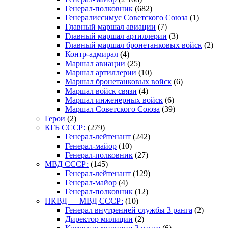
Генерал-полковник
(682)
Генералиссимус Советского Союза
(1)
Главный маршал авиации
(7)
Главный маршал артиллерии
(3)
Главный маршал бронетанковых войск
(2)
Контр-адмирал
(4)
Маршал авиации
(25)
Маршал артиллерии
(10)
Маршал бронетанковых войск
(6)
Маршал войск связи
(4)
Маршал инженерных войск
(6)
Маршал Советского Союза
(39)
Герои
(2)
КГБ СССР:
(279)
Генерал-лейтенант
(242)
Генерал-майор
(10)
Генерал-полковник
(27)
МВД СССР:
(145)
Генерал-лейтенант
(129)
Генерал-майор
(4)
Генерал-полковник
(12)
НКВД — МВД СССР:
(10)
Генерал внутренней службы 3 ранга
(2)
Директор милиции
(2)