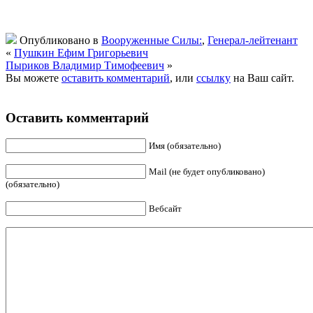
Опубликовано в
Вооруженные Силы:
,
Генерал-лейтенант
«
Пушкин Ефим Григорьевич
Пыриков Владимир Тимофеевич
»
Вы можете
оставить комментарий
, или
ссылку
на Ваш сайт.
Оставить комментарий
Имя (обязательно)
Mail (не будет опубликовано)
(обязательно)
Вебсайт