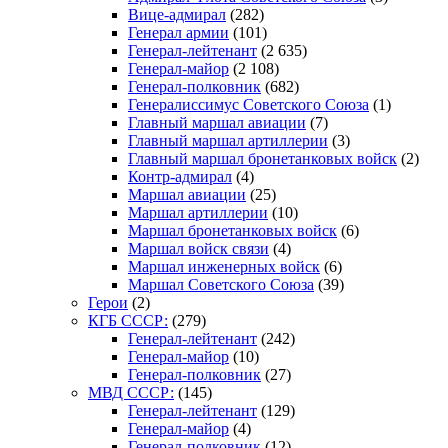
Вице-адмирал
(282)
Генерал армии
(101)
Генерал-лейтенант
(2 635)
Генерал-майор
(2 108)
Генерал-полковник
(682)
Генералиссимус Советского Союза
(1)
Главный маршал авиации
(7)
Главный маршал артиллерии
(3)
Главный маршал бронетанковых войск
(2)
Контр-адмирал
(4)
Маршал авиации
(25)
Маршал артиллерии
(10)
Маршал бронетанковых войск
(6)
Маршал войск связи
(4)
Маршал инженерных войск
(6)
Маршал Советского Союза
(39)
Герои
(2)
КГБ СССР:
(279)
Генерал-лейтенант
(242)
Генерал-майор
(10)
Генерал-полковник
(27)
МВД СССР:
(145)
Генерал-лейтенант
(129)
Генерал-майор
(4)
Генерал-полковник
(12)