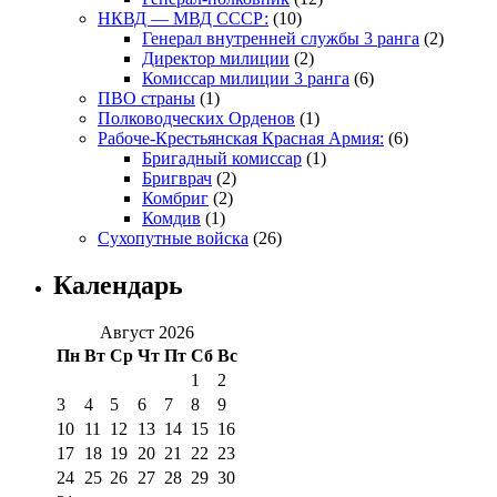
НКВД — МВД СССР:
(10)
Генерал внутренней службы 3 ранга
(2)
Директор милиции
(2)
Комиссар милиции 3 ранга
(6)
ПВО страны
(1)
Полководческих Орденов
(1)
Рабоче-Крестьянская Красная Армия:
(6)
Бригадный комиссар
(1)
Бригврач
(2)
Комбриг
(2)
Комдив
(1)
Сухопутные войска
(26)
Календарь
Август 2026
Пн
Вт
Ср
Чт
Пт
Сб
Вс
1
2
3
4
5
6
7
8
9
10
11
12
13
14
15
16
17
18
19
20
21
22
23
24
25
26
27
28
29
30