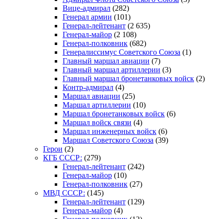
Вице-адмирал
(282)
Генерал армии
(101)
Генерал-лейтенант
(2 635)
Генерал-майор
(2 108)
Генерал-полковник
(682)
Генералиссимус Советского Союза
(1)
Главный маршал авиации
(7)
Главный маршал артиллерии
(3)
Главный маршал бронетанковых войск
(2)
Контр-адмирал
(4)
Маршал авиации
(25)
Маршал артиллерии
(10)
Маршал бронетанковых войск
(6)
Маршал войск связи
(4)
Маршал инженерных войск
(6)
Маршал Советского Союза
(39)
Герои
(2)
КГБ СССР:
(279)
Генерал-лейтенант
(242)
Генерал-майор
(10)
Генерал-полковник
(27)
МВД СССР:
(145)
Генерал-лейтенант
(129)
Генерал-майор
(4)