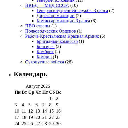
Генерал-полковник
(12)
НКВД — МВД СССР:
(10)
Генерал внутренней службы 3 ранга
(2)
Директор милиции
(2)
Комиссар милиции 3 ранга
(6)
ПВО страны
(1)
Полководческих Орденов
(1)
Рабоче-Крестьянская Красная Армия:
(6)
Бригадный комиссар
(1)
Бригврач
(2)
Комбриг
(2)
Комдив
(1)
Сухопутные войска
(26)
Календарь
Август 2026
Пн
Вт
Ср
Чт
Пт
Сб
Вс
1
2
3
4
5
6
7
8
9
10
11
12
13
14
15
16
17
18
19
20
21
22
23
24
25
26
27
28
29
30