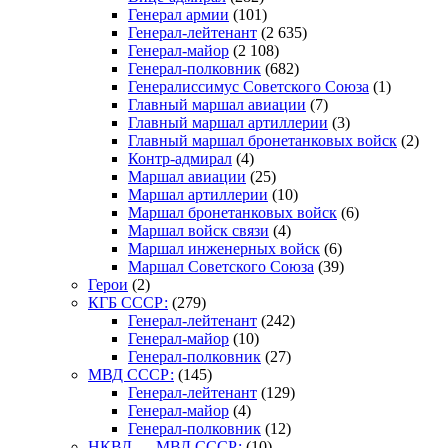
Генерал армии
(101)
Генерал-лейтенант
(2 635)
Генерал-майор
(2 108)
Генерал-полковник
(682)
Генералиссимус Советского Союза
(1)
Главный маршал авиации
(7)
Главный маршал артиллерии
(3)
Главный маршал бронетанковых войск
(2)
Контр-адмирал
(4)
Маршал авиации
(25)
Маршал артиллерии
(10)
Маршал бронетанковых войск
(6)
Маршал войск связи
(4)
Маршал инженерных войск
(6)
Маршал Советского Союза
(39)
Герои
(2)
КГБ СССР:
(279)
Генерал-лейтенант
(242)
Генерал-майор
(10)
Генерал-полковник
(27)
МВД СССР:
(145)
Генерал-лейтенант
(129)
Генерал-майор
(4)
Генерал-полковник
(12)
НКВД — МВД СССР:
(10)