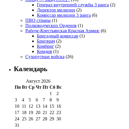
Генерал внутренней службы 3 ранга
(2)
Директор милиции
(2)
Комиссар милиции 3 ранга
(6)
ПВО страны
(1)
Полководческих Орденов
(1)
Рабоче-Крестьянская Красная Армия:
(6)
Бригадный комиссар
(1)
Бригврач
(2)
Комбриг
(2)
Комдив
(1)
Сухопутные войска
(26)
Календарь
Август 2026
Пн
Вт
Ср
Чт
Пт
Сб
Вс
1
2
3
4
5
6
7
8
9
10
11
12
13
14
15
16
17
18
19
20
21
22
23
24
25
26
27
28
29
30
31