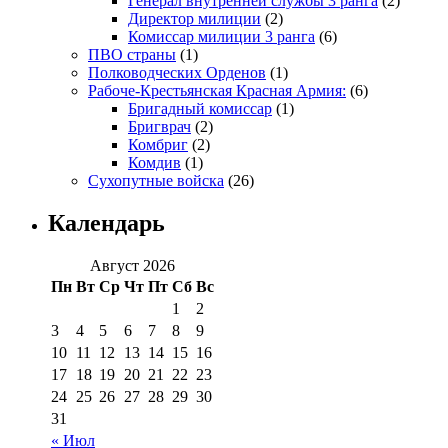
Генерал внутренней службы 3 ранга
(2)
Директор милиции
(2)
Комиссар милиции 3 ранга
(6)
ПВО страны
(1)
Полководческих Орденов
(1)
Рабоче-Крестьянская Красная Армия:
(6)
Бригадный комиссар
(1)
Бригврач
(2)
Комбриг
(2)
Комдив
(1)
Сухопутные войска
(26)
Календарь
Август 2026
Пн
Вт
Ср
Чт
Пт
Сб
Вс
1
2
3
4
5
6
7
8
9
10
11
12
13
14
15
16
17
18
19
20
21
22
23
24
25
26
27
28
29
30
31
« Июл