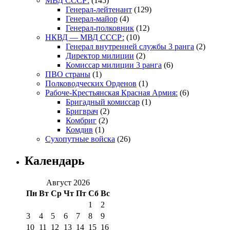
МВД СССР:
(145)
Генерал-лейтенант
(129)
Генерал-майор
(4)
Генерал-полковник
(12)
НКВД — МВД СССР:
(10)
Генерал внутренней службы 3 ранга
(2)
Директор милиции
(2)
Комиссар милиции 3 ранга
(6)
ПВО страны
(1)
Полководческих Орденов
(1)
Рабоче-Крестьянская Красная Армия:
(6)
Бригадный комиссар
(1)
Бригврач
(2)
Комбриг
(2)
Комдив
(1)
Сухопутные войска
(26)
Календарь
Август 2026
Пн
Вт
Ср
Чт
Пт
Сб
Вс
1
2
3
4
5
6
7
8
9
10
11
12
13
14
15
16