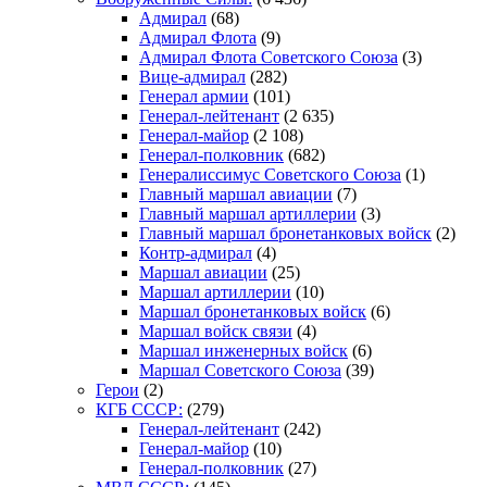
Адмирал
(68)
Адмирал Флота
(9)
Адмирал Флота Советского Союза
(3)
Вице-адмирал
(282)
Генерал армии
(101)
Генерал-лейтенант
(2 635)
Генерал-майор
(2 108)
Генерал-полковник
(682)
Генералиссимус Советского Союза
(1)
Главный маршал авиации
(7)
Главный маршал артиллерии
(3)
Главный маршал бронетанковых войск
(2)
Контр-адмирал
(4)
Маршал авиации
(25)
Маршал артиллерии
(10)
Маршал бронетанковых войск
(6)
Маршал войск связи
(4)
Маршал инженерных войск
(6)
Маршал Советского Союза
(39)
Герои
(2)
КГБ СССР:
(279)
Генерал-лейтенант
(242)
Генерал-майор
(10)
Генерал-полковник
(27)