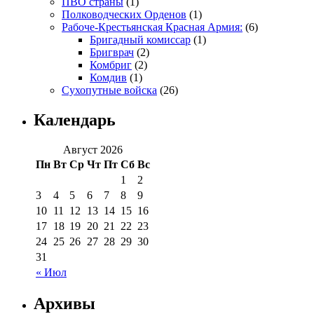
ПВО страны
(1)
Полководческих Орденов
(1)
Рабоче-Крестьянская Красная Армия:
(6)
Бригадный комиссар
(1)
Бригврач
(2)
Комбриг
(2)
Комдив
(1)
Сухопутные войска
(26)
Календарь
Август 2026
Пн
Вт
Ср
Чт
Пт
Сб
Вс
1
2
3
4
5
6
7
8
9
10
11
12
13
14
15
16
17
18
19
20
21
22
23
24
25
26
27
28
29
30
31
« Июл
Архивы