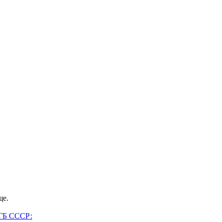
ще.
ГБ СССР: