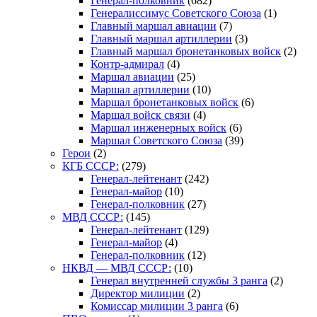
Генерал-полковник
(682)
Генералиссимус Советского Союза
(1)
Главный маршал авиации
(7)
Главный маршал артиллерии
(3)
Главный маршал бронетанковых войск
(2)
Контр-адмирал
(4)
Маршал авиации
(25)
Маршал артиллерии
(10)
Маршал бронетанковых войск
(6)
Маршал войск связи
(4)
Маршал инженерных войск
(6)
Маршал Советского Союза
(39)
Герои
(2)
КГБ СССР:
(279)
Генерал-лейтенант
(242)
Генерал-майор
(10)
Генерал-полковник
(27)
МВД СССР:
(145)
Генерал-лейтенант
(129)
Генерал-майор
(4)
Генерал-полковник
(12)
НКВД — МВД СССР:
(10)
Генерал внутренней службы 3 ранга
(2)
Директор милиции
(2)
Комиссар милиции 3 ранга
(6)