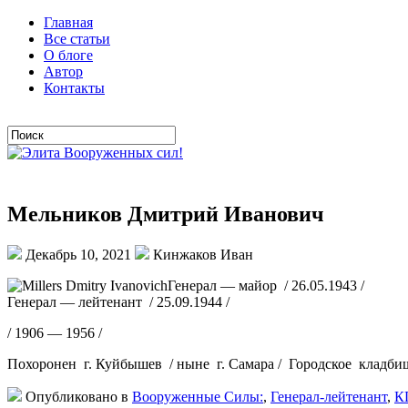
Главная
Все статьи
О блоге
Автор
Контакты
Мельников Дмитрий Иванович
Декабрь 10, 2021
Кинжаков Иван
Генерал — майор / 26.05.1943 /
Генерал — лейтенант / 25.09.1944 /
/ 1906 — 1956 /
Похоронен г. Куйбышев / ныне г. Самара / Городское кладби
Опубликовано в
Вооруженные Силы:
,
Генерал-лейтенант
,
К