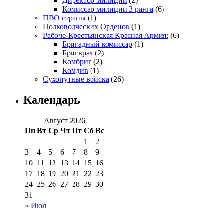
Директор милиции
(2)
Комиссар милиции 3 ранга
(6)
ПВО страны
(1)
Полководческих Орденов
(1)
Рабоче-Крестьянская Красная Армия:
(6)
Бригадный комиссар
(1)
Бригврач
(2)
Комбриг
(2)
Комдив
(1)
Сухопутные войска
(26)
Календарь
Август 2026
Пн
Вт
Ср
Чт
Пт
Сб
Вс
1
2
3
4
5
6
7
8
9
10
11
12
13
14
15
16
17
18
19
20
21
22
23
24
25
26
27
28
29
30
31
« Июл