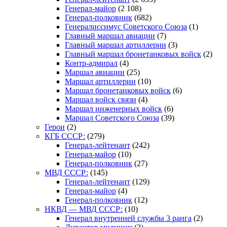
Генерал-майор
(2 108)
Генерал-полковник
(682)
Генералиссимус Советского Союза
(1)
Главный маршал авиации
(7)
Главный маршал артиллерии
(3)
Главный маршал бронетанковых войск
(2)
Контр-адмирал
(4)
Маршал авиации
(25)
Маршал артиллерии
(10)
Маршал бронетанковых войск
(6)
Маршал войск связи
(4)
Маршал инженерных войск
(6)
Маршал Советского Союза
(39)
Герои
(2)
КГБ СССР:
(279)
Генерал-лейтенант
(242)
Генерал-майор
(10)
Генерал-полковник
(27)
МВД СССР:
(145)
Генерал-лейтенант
(129)
Генерал-майор
(4)
Генерал-полковник
(12)
НКВД — МВД СССР:
(10)
Генерал внутренней службы 3 ранга
(2)