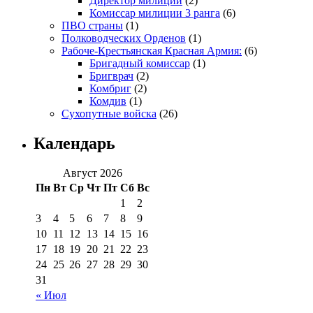
Директор милиции
(2)
Комиссар милиции 3 ранга
(6)
ПВО страны
(1)
Полководческих Орденов
(1)
Рабоче-Крестьянская Красная Армия:
(6)
Бригадный комиссар
(1)
Бригврач
(2)
Комбриг
(2)
Комдив
(1)
Сухопутные войска
(26)
Календарь
Август 2026
Пн
Вт
Ср
Чт
Пт
Сб
Вс
1
2
3
4
5
6
7
8
9
10
11
12
13
14
15
16
17
18
19
20
21
22
23
24
25
26
27
28
29
30
31
« Июл