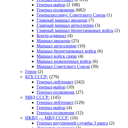
Генерал-майор
(2 108)
Генерал-полковник
(682)
Генералиссимус Советского Союза
(1)
Главный маршал авиации
(7)
Главный маршал артиллерии
(3)
Главный маршал бронетанковых войск
(2)
Контр-адмирал
(4)
Маршал авиации
(25)
Маршал артиллерии
(10)
Маршал бронетанковых войск
(6)
Маршал войск связи
(4)
Маршал инженерных войск
(6)
Маршал Советского Союза
(39)
Герои
(2)
КГБ СССР:
(279)
Генерал-лейтенант
(242)
Генерал-майор
(10)
Генерал-полковник
(27)
МВД СССР:
(145)
Генерал-лейтенант
(129)
Генерал-майор
(4)
Генерал-полковник
(12)
НКВД — МВД СССР:
(10)
Генерал внутренней службы 3 ранга
(2)