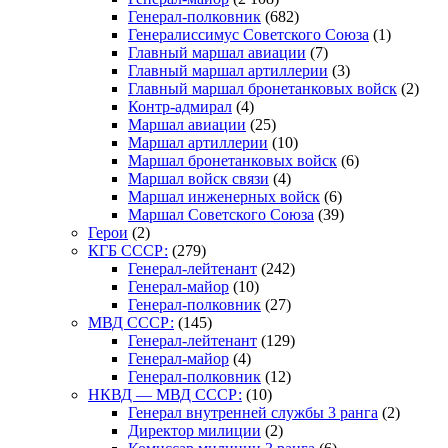
Генерал-полковник
(682)
Генералиссимус Советского Союза
(1)
Главный маршал авиации
(7)
Главный маршал артиллерии
(3)
Главный маршал бронетанковых войск
(2)
Контр-адмирал
(4)
Маршал авиации
(25)
Маршал артиллерии
(10)
Маршал бронетанковых войск
(6)
Маршал войск связи
(4)
Маршал инженерных войск
(6)
Маршал Советского Союза
(39)
Герои
(2)
КГБ СССР:
(279)
Генерал-лейтенант
(242)
Генерал-майор
(10)
Генерал-полковник
(27)
МВД СССР:
(145)
Генерал-лейтенант
(129)
Генерал-майор
(4)
Генерал-полковник
(12)
НКВД — МВД СССР:
(10)
Генерал внутренней службы 3 ранга
(2)
Директор милиции
(2)