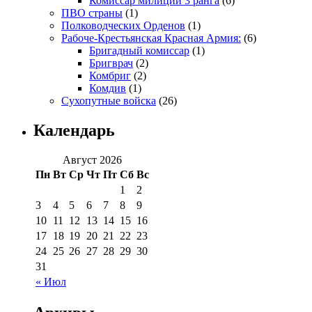
Комиссар милиции 3 ранга
(6)
ПВО страны
(1)
Полководческих Орденов
(1)
Рабоче-Крестьянская Красная Армия:
(6)
Бригадный комиссар
(1)
Бригврач
(2)
Комбриг
(2)
Комдив
(1)
Сухопутные войска
(26)
Календарь
Август 2026
Пн
Вт
Ср
Чт
Пт
Сб
Вс
1
2
3
4
5
6
7
8
9
10
11
12
13
14
15
16
17
18
19
20
21
22
23
24
25
26
27
28
29
30
31
« Июл