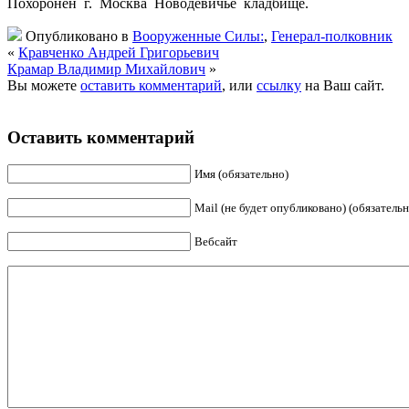
Похоронен г. Москва Новодевичье кладбище.
Опубликовано в
Вооруженные Силы:
,
Генерал-полковник
«
Кравченко Андрей Григорьевич
Крамар Владимир Михайлович
»
Вы можете
оставить комментарий
, или
ссылку
на Ваш сайт.
Оставить комментарий
Имя (обязательно)
Mail (не будет опубликовано) (обязательн
Вебсайт