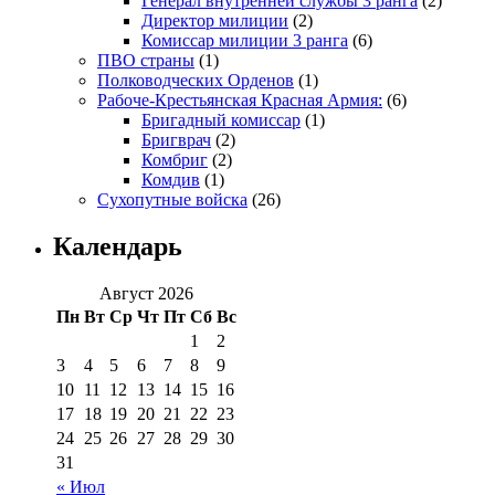
Генерал внутренней службы 3 ранга
(2)
Директор милиции
(2)
Комиссар милиции 3 ранга
(6)
ПВО страны
(1)
Полководческих Орденов
(1)
Рабоче-Крестьянская Красная Армия:
(6)
Бригадный комиссар
(1)
Бригврач
(2)
Комбриг
(2)
Комдив
(1)
Сухопутные войска
(26)
Календарь
Август 2026
Пн
Вт
Ср
Чт
Пт
Сб
Вс
1
2
3
4
5
6
7
8
9
10
11
12
13
14
15
16
17
18
19
20
21
22
23
24
25
26
27
28
29
30
31
« Июл