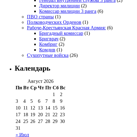
Генерал внутренней службы 3 ранга
(2)
Директор милиции
(2)
Комиссар милиции 3 ранга
(6)
ПВО страны
(1)
Полководческих Орденов
(1)
Рабоче-Крестьянская Красная Армия:
(6)
Бригадный комиссар
(1)
Бригврач
(2)
Комбриг
(2)
Комдив
(1)
Сухопутные войска
(26)
Календарь
Август 2026
Пн
Вт
Ср
Чт
Пт
Сб
Вс
1
2
3
4
5
6
7
8
9
10
11
12
13
14
15
16
17
18
19
20
21
22
23
24
25
26
27
28
29
30
31
« Июл