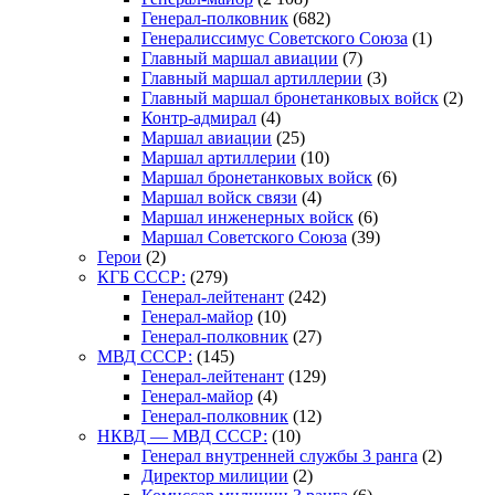
Генерал-полковник
(682)
Генералиссимус Советского Союза
(1)
Главный маршал авиации
(7)
Главный маршал артиллерии
(3)
Главный маршал бронетанковых войск
(2)
Контр-адмирал
(4)
Маршал авиации
(25)
Маршал артиллерии
(10)
Маршал бронетанковых войск
(6)
Маршал войск связи
(4)
Маршал инженерных войск
(6)
Маршал Советского Союза
(39)
Герои
(2)
КГБ СССР:
(279)
Генерал-лейтенант
(242)
Генерал-майор
(10)
Генерал-полковник
(27)
МВД СССР:
(145)
Генерал-лейтенант
(129)
Генерал-майор
(4)
Генерал-полковник
(12)
НКВД — МВД СССР:
(10)
Генерал внутренней службы 3 ранга
(2)
Директор милиции
(2)