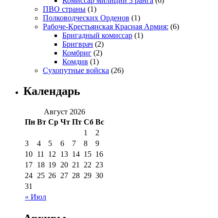
Комиссар милиции 3 ранга
(6)
ПВО страны
(1)
Полководческих Орденов
(1)
Рабоче-Крестьянская Красная Армия:
(6)
Бригадный комиссар
(1)
Бригврач
(2)
Комбриг
(2)
Комдив
(1)
Сухопутные войска
(26)
Календарь
Август 2026
Пн
Вт
Ср
Чт
Пт
Сб
Вс
1
2
3
4
5
6
7
8
9
10
11
12
13
14
15
16
17
18
19
20
21
22
23
24
25
26
27
28
29
30
31
« Июл