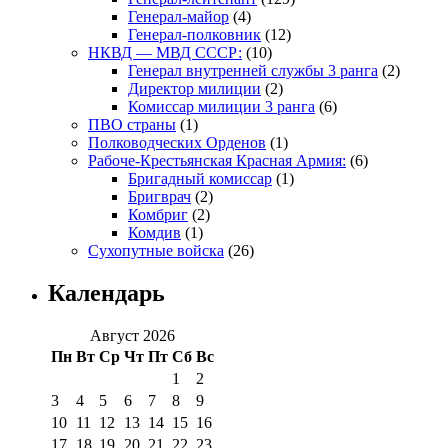
Генерал-майор
(4)
Генерал-полковник
(12)
НКВД — МВД СССР:
(10)
Генерал внутренней службы 3 ранга
(2)
Директор милиции
(2)
Комиссар милиции 3 ранга
(6)
ПВО страны
(1)
Полководческих Орденов
(1)
Рабоче-Крестьянская Красная Армия:
(6)
Бригадный комиссар
(1)
Бригврач
(2)
Комбриг
(2)
Комдив
(1)
Сухопутные войска
(26)
Календарь
Август 2026
Пн
Вт
Ср
Чт
Пт
Сб
Вс
1
2
3
4
5
6
7
8
9
10
11
12
13
14
15
16
17
18
19
20
21
22
23