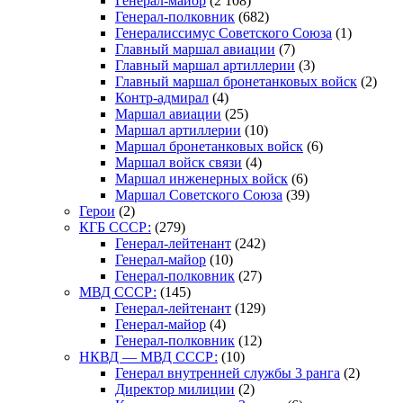
Генерал-майор
(2 108)
Генерал-полковник
(682)
Генералиссимус Советского Союза
(1)
Главный маршал авиации
(7)
Главный маршал артиллерии
(3)
Главный маршал бронетанковых войск
(2)
Контр-адмирал
(4)
Маршал авиации
(25)
Маршал артиллерии
(10)
Маршал бронетанковых войск
(6)
Маршал войск связи
(4)
Маршал инженерных войск
(6)
Маршал Советского Союза
(39)
Герои
(2)
КГБ СССР:
(279)
Генерал-лейтенант
(242)
Генерал-майор
(10)
Генерал-полковник
(27)
МВД СССР:
(145)
Генерал-лейтенант
(129)
Генерал-майор
(4)
Генерал-полковник
(12)
НКВД — МВД СССР:
(10)
Генерал внутренней службы 3 ранга
(2)
Директор милиции
(2)