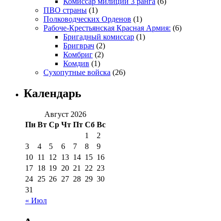
Комиссар милиции 3 ранга
(6)
ПВО страны
(1)
Полководческих Орденов
(1)
Рабоче-Крестьянская Красная Армия:
(6)
Бригадный комиссар
(1)
Бригврач
(2)
Комбриг
(2)
Комдив
(1)
Сухопутные войска
(26)
Календарь
Август 2026
Пн
Вт
Ср
Чт
Пт
Сб
Вс
1
2
3
4
5
6
7
8
9
10
11
12
13
14
15
16
17
18
19
20
21
22
23
24
25
26
27
28
29
30
31
« Июл