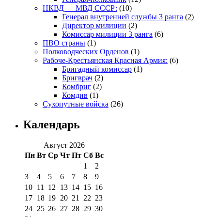
НКВД — МВД СССР:
(10)
Генерал внутренней службы 3 ранга
(2)
Директор милиции
(2)
Комиссар милиции 3 ранга
(6)
ПВО страны
(1)
Полководческих Орденов
(1)
Рабоче-Крестьянская Красная Армия:
(6)
Бригадный комиссар
(1)
Бригврач
(2)
Комбриг
(2)
Комдив
(1)
Сухопутные войска
(26)
Календарь
Август 2026
Пн
Вт
Ср
Чт
Пт
Сб
Вс
1
2
3
4
5
6
7
8
9
10
11
12
13
14
15
16
17
18
19
20
21
22
23
24
25
26
27
28
29
30