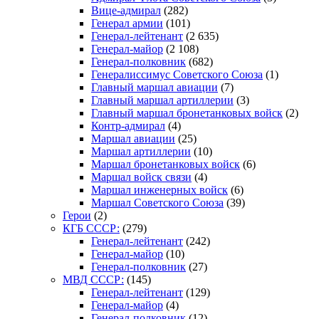
Вице-адмирал
(282)
Генерал армии
(101)
Генерал-лейтенант
(2 635)
Генерал-майор
(2 108)
Генерал-полковник
(682)
Генералиссимус Советского Союза
(1)
Главный маршал авиации
(7)
Главный маршал артиллерии
(3)
Главный маршал бронетанковых войск
(2)
Контр-адмирал
(4)
Маршал авиации
(25)
Маршал артиллерии
(10)
Маршал бронетанковых войск
(6)
Маршал войск связи
(4)
Маршал инженерных войск
(6)
Маршал Советского Союза
(39)
Герои
(2)
КГБ СССР:
(279)
Генерал-лейтенант
(242)
Генерал-майор
(10)
Генерал-полковник
(27)
МВД СССР:
(145)
Генерал-лейтенант
(129)
Генерал-майор
(4)
Генерал-полковник
(12)