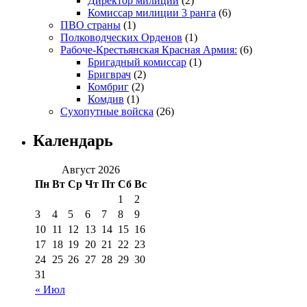
Директор милиции
(2)
Комиссар милиции 3 ранга
(6)
ПВО страны
(1)
Полководческих Орденов
(1)
Рабоче-Крестьянская Красная Армия:
(6)
Бригадный комиссар
(1)
Бригврач
(2)
Комбриг
(2)
Комдив
(1)
Сухопутные войска
(26)
Календарь
Август 2026
Пн
Вт
Ср
Чт
Пт
Сб
Вс
1
2
3
4
5
6
7
8
9
10
11
12
13
14
15
16
17
18
19
20
21
22
23
24
25
26
27
28
29
30
31
« Июл