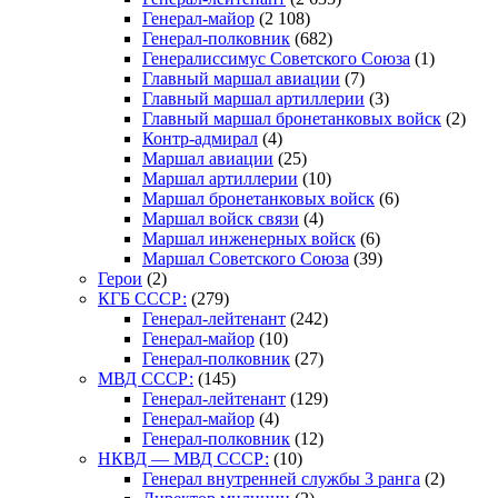
Генерал-майор
(2 108)
Генерал-полковник
(682)
Генералиссимус Советского Союза
(1)
Главный маршал авиации
(7)
Главный маршал артиллерии
(3)
Главный маршал бронетанковых войск
(2)
Контр-адмирал
(4)
Маршал авиации
(25)
Маршал артиллерии
(10)
Маршал бронетанковых войск
(6)
Маршал войск связи
(4)
Маршал инженерных войск
(6)
Маршал Советского Союза
(39)
Герои
(2)
КГБ СССР:
(279)
Генерал-лейтенант
(242)
Генерал-майор
(10)
Генерал-полковник
(27)
МВД СССР:
(145)
Генерал-лейтенант
(129)
Генерал-майор
(4)
Генерал-полковник
(12)
НКВД — МВД СССР:
(10)
Генерал внутренней службы 3 ранга
(2)