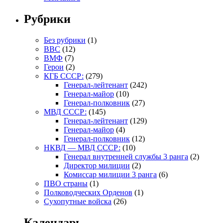
Рубрики
Без рубрики
(1)
ВВС
(12)
ВМФ
(7)
Герои
(2)
КГБ СССР:
(279)
Генерал-лейтенант
(242)
Генерал-майор
(10)
Генерал-полковник
(27)
МВД СССР:
(145)
Генерал-лейтенант
(129)
Генерал-майор
(4)
Генерал-полковник
(12)
НКВД — МВД СССР:
(10)
Генерал внутренней службы 3 ранга
(2)
Директор милиции
(2)
Комиссар милиции 3 ранга
(6)
ПВО страны
(1)
Полководческих Орденов
(1)
Сухопутные войска
(26)
Календарь