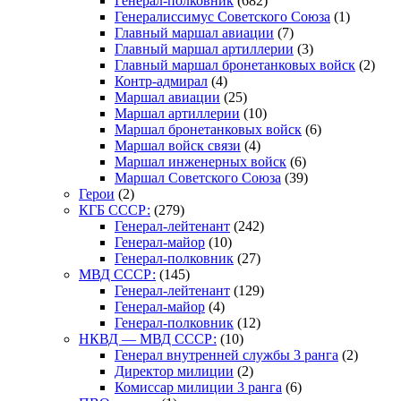
Генерал-полковник
(682)
Генералиссимус Советского Союза
(1)
Главный маршал авиации
(7)
Главный маршал артиллерии
(3)
Главный маршал бронетанковых войск
(2)
Контр-адмирал
(4)
Маршал авиации
(25)
Маршал артиллерии
(10)
Маршал бронетанковых войск
(6)
Маршал войск связи
(4)
Маршал инженерных войск
(6)
Маршал Советского Союза
(39)
Герои
(2)
КГБ СССР:
(279)
Генерал-лейтенант
(242)
Генерал-майор
(10)
Генерал-полковник
(27)
МВД СССР:
(145)
Генерал-лейтенант
(129)
Генерал-майор
(4)
Генерал-полковник
(12)
НКВД — МВД СССР:
(10)
Генерал внутренней службы 3 ранга
(2)
Директор милиции
(2)
Комиссар милиции 3 ранга
(6)