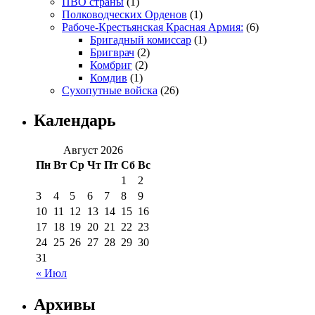
ПВО страны
(1)
Полководческих Орденов
(1)
Рабоче-Крестьянская Красная Армия:
(6)
Бригадный комиссар
(1)
Бригврач
(2)
Комбриг
(2)
Комдив
(1)
Сухопутные войска
(26)
Календарь
Август 2026
Пн
Вт
Ср
Чт
Пт
Сб
Вс
1
2
3
4
5
6
7
8
9
10
11
12
13
14
15
16
17
18
19
20
21
22
23
24
25
26
27
28
29
30
31
« Июл
Архивы